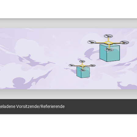
geladene Vorsitzende/Referierende