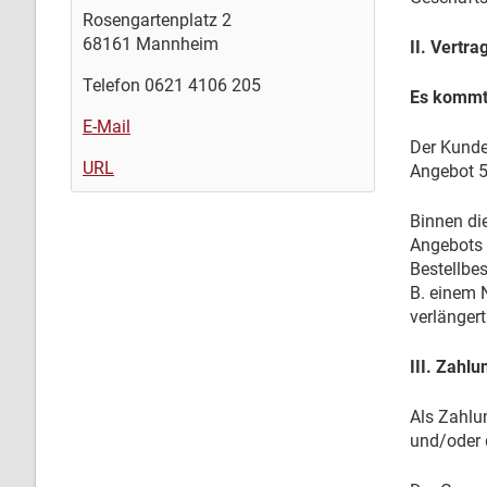
Rosengartenplatz 2
68161 Mannheim
II. Vertr
Telefon 0621 4106 205
Es kommt 
E-Mail
Der Kunde 
URL
Angebot 5
Binnen di
Angebots 
Bestellbe
B. einem N
verlänger
III. Zahl
Als Zahlu
und/oder 