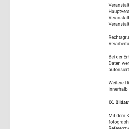
Veranstal
Hauptvers
Veranstal
Veranstalt
Rechtsgrun
Verarbeitu
Bei der E
Daten wer
autorisier
Weitere H
innerhalb
IX. Bilda
Mit dem Ka
fotograph
Referenzwe