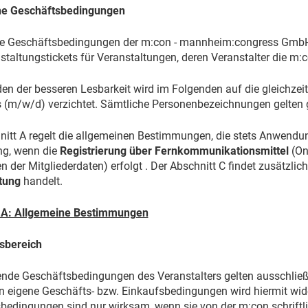
ne Geschäftsbedingungen
e Geschäftsbedingungen der m:con - mannheim:congress GmbH 
taltungstickets für Veranstaltungen, deren Veranstalter die m:
en der besseren Lesbarkeit wird im Folgenden auf die gleichze
s (m/w/d) verzichtet. Sämtliche Personenbezeichnungen gelten g
nitt A regelt die allgemeinen Bestimmungen, die stets Anwendung
g, wenn die
Registrierung über Fernkommunikationsmittel
(Onl
n der Mitgliederdaten) erfolgt . Der Abschnitt C findet zusätzl
tung
handelt.
t A: Allgemeine Bestimmungen
gsbereich
nde Geschäftsbedingungen des Veranstalters gelten ausschließ
n eigene Geschäfts- bzw. Einkaufsbedingungen wird hiermit w
bedingungen sind nur wirksam, wenn sie von der m:con schriftli