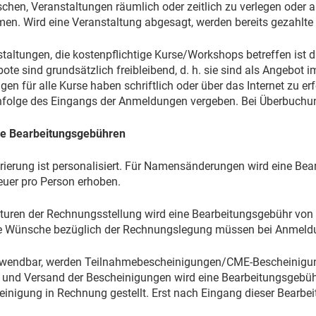
chen, Veranstaltungen räumlich oder zeitlich zu verlegen od
en. Wird eine Veranstaltung abgesagt, werden bereits gezahlte G
taltungen, die kostenpflichtige Kurse/Workshops betreffen ist d
te sind grundsätzlich freibleibend, d. h. sie sind als Angebot
n für alle Kurse haben schriftlich oder über das Internet zu er
nfolge des Eingangs der Anmeldungen vergeben. Bei Überbuchun
re Bearbeitungsgebühren
trierung ist personalisiert. Für Namensänderungen wird eine Bea
uer pro Person erhoben.
kturen der Rechnungsstellung wird eine Bearbeitungsgebühr von 
 Wünsche bezüglich der Rechnungslegung müssen bei Anmeldun
wendbar, werden Teilnahmebescheinigungen/CME-Bescheinigunge
g und Versand der Bescheinigungen wird eine Bearbeitungsgebühr
einigung in Rechnung gestellt. Erst nach Eingang dieser Bearbei