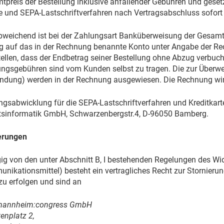
tpreis der Bestellung inklusive anfallender Gebühren und geset
e und SEPA-Lastschriftverfahren nach Vertragsabschluss sofort 
bweichend ist bei der Zahlungsart Banküberweisung der Gesamt
ig auf das in der Rechnung benannte Konto unter Angabe der 
tellen, dass der Endbetrag seiner Bestellung ohne Abzug verbuch
ngsgebühren sind vom Kunden selbst zu tragen. Die zur Überw
ndung) werden in der Rechnung ausgewiesen. Die Rechnung wird
ngsabwicklung für die SEPA-Lastschriftverfahren und Kreditkart
tsinformatik GmbH, Schwarzenbergstr.4, D-96050 Bamberg.
ierungen
g von den unter Abschnitt B, I bestehenden Regelungen des Wide
ikationsmittel) besteht ein vertragliches Recht zur Stornierun
zu erfolgen und sind an
mannheim:congress GmbH
enplatz 2,