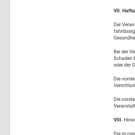
VII. Haft
Der Veran
fahrlässi
Gesundheit
Bei der Ve
Schaden be
oder der G
Die vorst
Verrichtu
Die vorst
Veranstalt
VIII.
Hinwe
Die m:con