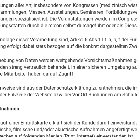
tungen aller Art, insbesondere von Kongressen (medizinisch wiss
ammlungen, Messen, Ausstellungen, Seminaren, Fortbildungsve
tungen spezialisiert ist. Die Veranstaltungen werden im Congr
ungsstätten durch die m:con selbst durchgeführt oder als Dienstl
dlage dieser Verarbeitung sind, Artikel 6 Abs.1 lit. a, b, f der
ng erfolgt dabei stets bezogen auf die konkret dargestellten Zw
rhebung von Daten werden weitgehende Vorsichtsmaßnahmen getr
den streng vertraulich behandelt, in einer sicheren Umgebung a
te Mitarbeiter haben darauf Zugriff.
inweise sind aus der Datenschutzerklärung zu entnehmen, die i
 der Fußzeile der Website bzw. bei Vor-Ort Buchungen am Schalte
ufnahmen
uf einer Eintrittskarte erklärt sich der Kunde damit einverstan
ische, filmische und/oder akustische Aufnahmen angefertigt wer
cken auf folgenden Medien (Print, Internet) einverstanden ist.