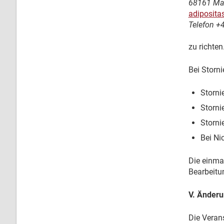
68161 Ma
adiposit
Telefon +
zu richten
Bei Storn
Storni
Storni
Storni
Bei Ni
Die einma
Bearbeitu
V. Änder
Die Verans