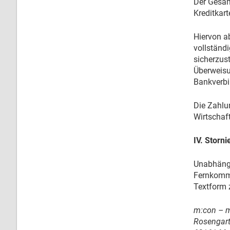
Der Gesam
Kreditkart
Hiervon a
vollständ
sicherzus
Überweisu
Bankverbi
Die Zahlu
Wirtschaf
IV. Storn
Unabhängi
Fernkommun
Textform 
m:con – 
Rosengart