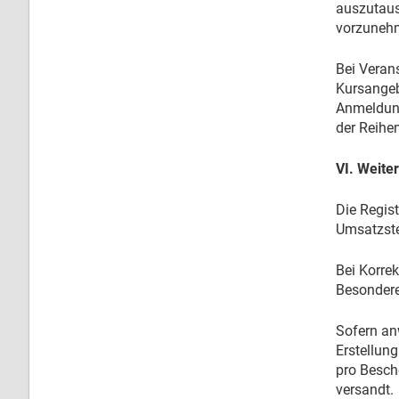
auszutaus
vorzunehm
Bei Verans
Kursangebo
Anmeldunge
der Reihe
VI. Weite
Die Regis
Umsatzste
Bei Korre
Besondere
Sofern an
Erstellun
pro Besch
versandt.