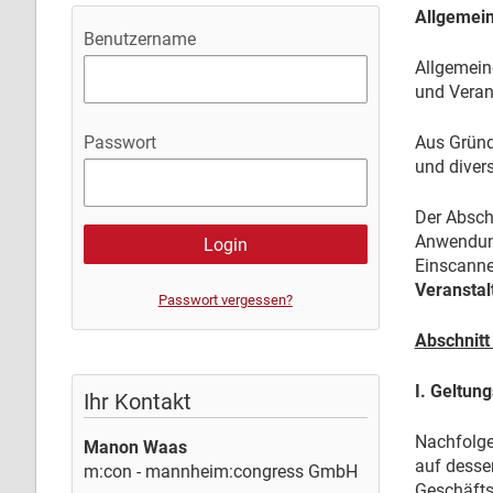
Allgemei
Benutzername
Allgemein
und Verans
Aus Gründ
Passwort
und diver
Der Absch
Anwendun
Einscanne
Veranstal
Passwort vergessen?
Abschnit
I. Geltun
Ihr Kontakt
Nachfolge
Manon Waas
auf desse
m:con - mannheim:congress GmbH
Geschäfts