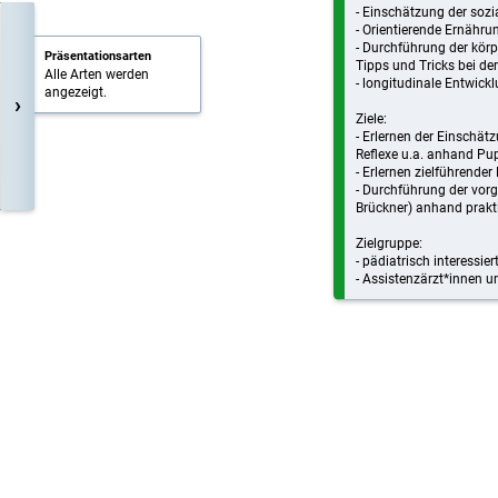
- Einschätzung der soz
- Orientierende Ernähru
- Durchführung der körp
Präsentationsarten
Tipps und Tricks bei d
Alle Arten werden
- longitudinale Entwick
angezeigt.
›
Ziele:
- Erlernen der Einschä
Reflexe u.a. anhand Pu
- Erlernen zielführende
- Durchführung der vor
Brückner) anhand prak
Zielgruppe:
- pädiatrisch interessie
- Assistenzärzt*innen 