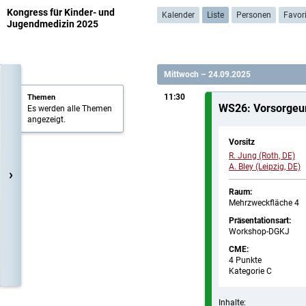
Kongress für Kinder- und
Kalender
Liste
Personen
Favor
Jugendmedizin 2025
Mittwoch – 24.09.2025
11:30
Themen
WS26: Vorsorgeun
Es werden alle Themen
angezeigt.
Vorsitz
R. Jung (Roth, DE)
A. Bley (Leipzig, DE)
›
Raum:
Mehrzweckfläche 4
Präsentationsart:
Workshop-DGKJ
CME:
4 Punkte
Kategorie C
Inhalte: