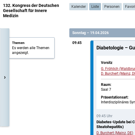
132. Kongress der Deutschen
Kalender
Liste
Personen
Favor
Gesellschaft für Innere
Medizin
Sonntag – 19.04.2026
09:45
Themen
Diabetologie – Gu
Es werden alle Themen
angezeigt.
Vorsitz
G. Fröhlich (Waldbru
D. Burchert (Mainz, D
›
Raum:
Saal 7
Präsentationsart:
Interdisziplinäres 
09:45 Uhr
Diabetes-Update bei C
Steatohepatitis)
D. Burchert (Mainz, DE)