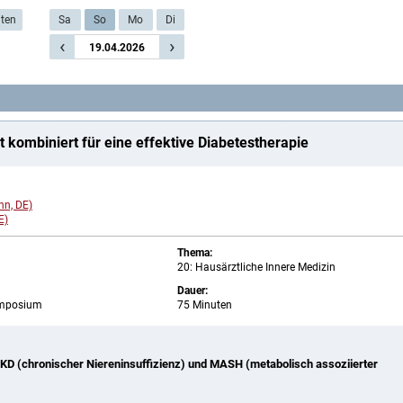
iten
Sa
So
Mo
Di
‹
›
19.04.2026
t kombiniert für eine effektive Diabetestherapie
nn, DE)
E)
Thema:
20: Hausärztliche Innere Medizin
Dauer:
Symposium
75 Minuten
KD (chronischer Niereninsuffizienz) und MASH (metabolisch assoziierter