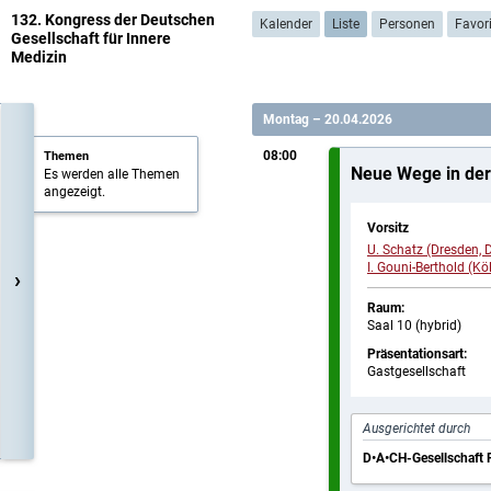
132. Kongress der Deutschen
Kalender
Liste
Personen
Favor
Gesellschaft für Innere
Medizin
Montag – 20.04.2026
08:00
Themen
Neue Wege in der
Es werden alle Themen
angezeigt.
Vorsitz
U. Schatz (Dresden, 
I. Gouni-Berthold (Kö
›
Raum:
Saal 10 (hybrid)
Präsentationsart:
Gastgesellschaft
Ausgerichtet durch
D•A•CH-Gesellschaft P