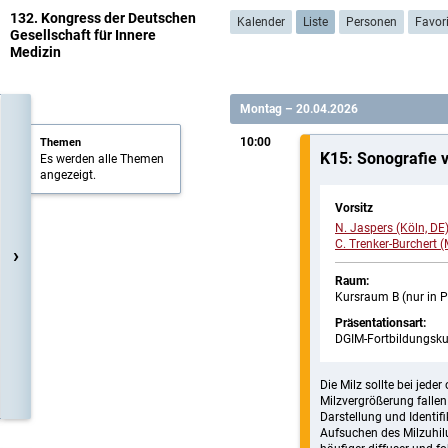
132. Kongress der Deutschen
Kalender
Liste
Personen
Favor
Gesellschaft für Innere
Medizin
Montag – 20.04.2026
10:00
Themen
K15: Sonografie 
Es werden alle Themen
angezeigt.
Vorsitz
N. Jaspers (Köln, DE
C. Trenker-Burchert 
›
Raum:
Kursraum B (nur in 
Präsentationsart:
DGIM-Fortbildungsku
Die Milz sollte bei jed
Milzvergrößerung fallen
Darstellung und Identif
Aufsuchen des Milzuhil