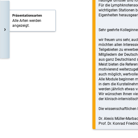
häufiger diffuser und fo
Für die Lymphknotenso
wichtigsten Stationen 
Eigenheiten herausgearb
Präsentationsarten
Alle Arten werden
angezeigt.
›
Sehr geehrte Kolleginne
wir freuen uns sehr, au
möchten allen Interessi
Teilgebieten zu erwerben
Mitgliedern der Deutsch
aus ganz Deutschland so
Meist bieten die Referen
motivierend weiterzugeb
auch möglich, wertvolle
Alle Module beginnen mi
in dem die Kursteilneh
werden jährlich etwas va
Wir wünschen Ihnen vie
der klinisch-internistis
Die wissenschaftlichen 
Dr. Alexis Müller-Marba
Prof. Dr. Konrad Friedri