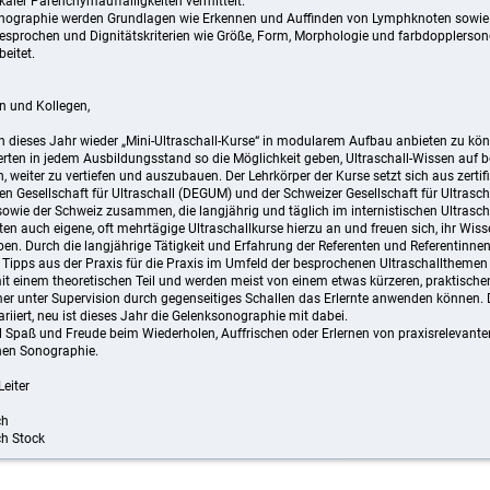
kaler Parenchymauffälligkeiten vermittelt.
nographie werden Grundlagen wie Erkennen und Auffinden von Lymphknoten sowie
besprochen und Dignitätskriterien wie Größe, Form, Morphologie und farbdopplerso
eitet.
n und Kollegen,
ch dieses Jahr wieder „Mini-Ultraschall-Kurse“ in modularem Aufbau anbieten zu kö
erten in jedem Ausbildungsstand so die Möglichkeit geben, Ultraschall-Wissen auf
, weiter zu vertiefen und auszubauen. Der Lehrkörper der Kurse setzt sich aus zertifi
en Gesellschaft für Ultraschall (DEGUM) und der Schweizer Gesellschaft für Ultrasc
wie der Schweiz zusammen, die langjährig und täglich im internistischen Ultraschal
ten auch eigene, oft mehrtägige Ultraschallkurse hierzu an und freuen sich, ihr Wiss
en. Durch die langjährige Tätigkeit und Erfahrung der Referenten und Referentinnen 
 Tipps aus der Praxis für die Praxis im Umfeld der besprochenen Ultraschallthemen 
t einem theoretischen Teil und werden meist von einem etwas kürzeren, praktischen 
mer unter Supervision durch gegenseitiges Schallen das Erlernte anwenden können.
riiert, neu ist dieses Jahr die Gelenksonographie mit dabei.
l Spaß und Freude beim Wiederholen, Auffrischen oder Erlernen von praxisrelevant
chen Sonographie.
Leiter
ch
ch Stock