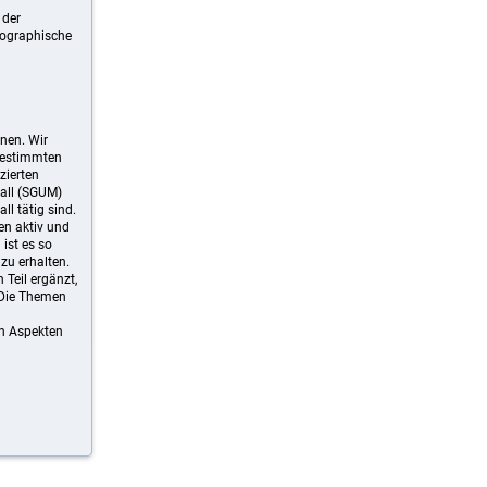
 der
nographische
nnen. Wir
 bestimmten
zierten
hall (SGUM)
l tätig sind.
en aktiv und
ist es so
zu erhalten.
Teil ergänzt,
 Die Themen
en Aspekten