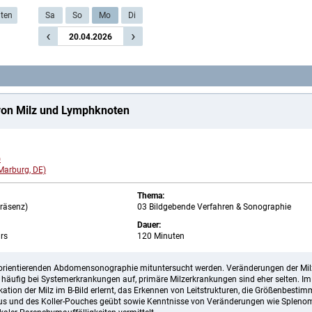
iten
Sa
So
Mo
Di
‹
›
20.04.2026
von Milz und Lymphknoten
)
(Marburg, DE)
Thema:
Präsenz)
03 Bildgebende Verfahren & Sonographie
Dauer:
rs
120 Minuten
er orientierenden Abdomensonographie mituntersucht werden. Veränderungen der Mil
 häufig bei Systemerkrankungen auf, primäre Milzerkrankungen sind eher selten. Im
ikation der Milz im B-Bild erlernt, das Erkennen von Leitstrukturen, die Größenbesti
us und des Koller-Pouches geübt sowie Kenntnisse von Veränderungen wie Spleno