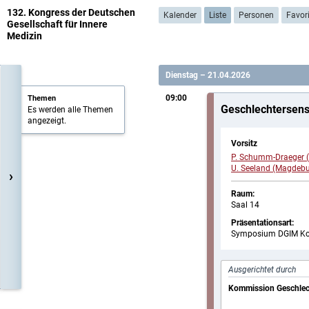
132. Kongress der Deutschen
Kalender
Liste
Personen
Favor
Gesellschaft für Innere
Medizin
Dienstag – 21.04.2026
09:00
Themen
Geschlechtersensi
Es werden alle Themen
angezeigt.
Vorsitz
P. Schumm-Draeger 
U. Seeland (Magdebu
›
Raum:
Saal 14
Präsentationsart:
Symposium DGIM K
Ausgerichtet durch
Kommission Geschlech