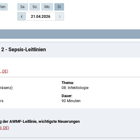
iten
Sa
So
Mo
Di
‹
›
21.04.2026
 2 - Sepsis-Leitlinien
., DE)
Thema:
Präsenz)
08: Infektiologie
Dauer:
rs
90 Minuten
ng der AWMF-Leitlinie, wichtigste Neuerungen
d, DE)