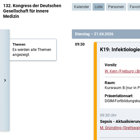
132. Kongress der Deutschen
Kalender
Liste
Personen
Favor
Gesellschaft für Innere
Medizin
Dienstag – 21.04.2026
09:30
Themen
K19: Infektiologie
Es werden alle Themen
angezeigt.
Vorsitz
W. Kern (Freiburg i.Br
›
Raum:
Kursraum B (nur in 
Präsentationsart:
DGIM-Fortbildungsku
09:30 Uhr
Sepsis - Aktualisieru
M. Gründling (Greifswal