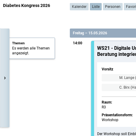
Diabetes Kongress 2026
Kalender
Liste
Personen
Favor
Freitag – 15.05.2026
14:00
Themen
WS21 - Digitale U
Es werden alle Themen
angezeigt.
Beratung integrie
Vorsitz
›
M. Lange 
C. Birx (H
Raum:
R3
Präsentationsform:
Workshop
Der Workshop soll Einbl