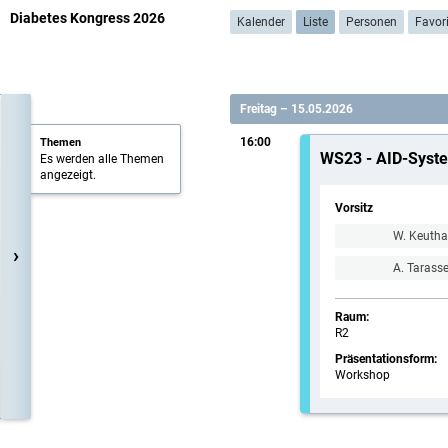
Diabetes Kongress 2026
Kalender
Liste
Personen
Favor
Freitag – 15.05.2026
16:00
Themen
WS23 - AID-Syste
Es werden alle Themen
angezeigt.
Vorsitz
W. Keutha
›
A. Tarass
Raum:
R2
Präsentationsform:
Workshop