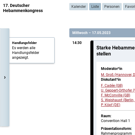
17. Deutscher
Kalender
Liste
Personen
Favor
Hebammenkongress
Mittwoch – 17.05.2023
14:30
Handlungsfelder
Starke Hebammen 
Es werden alle
Handlungsfelder
stellen
angezeigt.
Moderator*in
M. Groß (Hannover, 
›
Diskutant*in
F. Cadée (GB)
U. Geppert-Orthofer 
F. McConville (GB)
S. Weishaupt (Berlin,
P. Köpf (DE)
Raum:
Convention Hall 1
Präsentationsform:
Rahmenprogramm