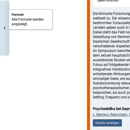
Q&A-Funktion
Die klinische Forschun
Formate
weltweit zu. Der wissen
Alle Formate werden
bestimmten Voraussetz
angezeigt.
›
Ländern geben auch in D
Dabei steht das Feld no
Gestaltung von Rahmen
Deutschen Gesellschaft 
verschiedenen Aspekten
Im Symposium berichtet
dem aktuell hauptsächl
ausstehende Studien ein
Fokus auf bildgebende 
integratives Verständni
anhaltenden Wirkungen 
einmaliger Gabe, wie a
Substanzwirkung releva
psychotherapeutischen 
besprochen, als auch p
Setting, Frequenz und 
Psychedelika bei Dep
L. Mertens (Mannheim, 
Details anzeigen