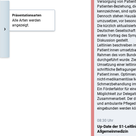
Versorgung von Patient
Patienten-Beziehung, di
kennzeichnen, sind opt
Präsentationsarten
Dennoch stehen Hausärz
Alle Arten werden
umzusetzen, vor beson
angezeigt.
Die kürzlich aktualisie
›
Deutschen Gesellschaft 
ersten Vortrag des Sympo
Diskussion gestellt.
Leitlinien beschreiben 
Patient:innen umsetzbar
Rahmen des vom Bundesm
durchgeführt wurde. Zie
Umsetzung einer leitli
schriftliche Befragung
Patient:innen. Optimie
nicht-medikamentöse Maß
Schmerzbehandlung im h
Ein Förderfaktor für ei
Möglichkeit zur Delegat
Zusammenarbeit. Der dr
und ambulante Pflegedi
eingebunden werden kön
08:30 Uhr
Up-Date der S1-Leitli
Allgemeinmedizin