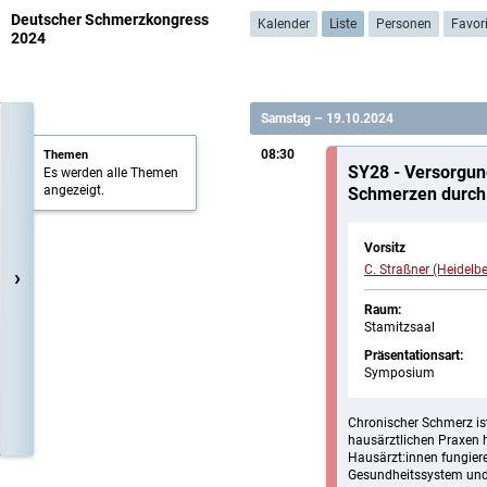
Deutscher Schmerzkongress
Kalender
Liste
Personen
Favor
2024
Samstag – 19.10.2024
08:30
Themen
SY28 - Versorgun
Es werden alle Themen
angezeigt.
Schmerzen durch 
Vorsitz
C. Straßner (Heidelbe
›
Raum:
Stamitzsaal
Präsentationsart:
Symposium
Chronischer Schmerz ist
hausärztlichen Praxen h
Hausärzt:innen fungiere
Gesundheitssystem und s