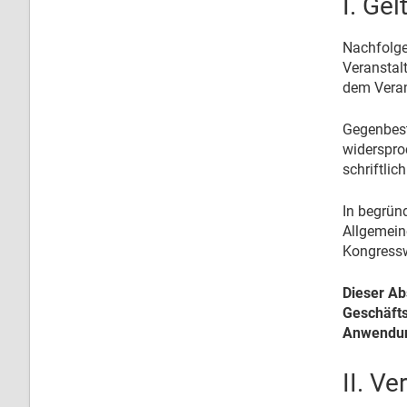
I. Ge
Nachfolge
Veranstal
dem Veran
Gegenbest
widerspro
schriftlic
In begründ
Allgemein
Kongressw
Dieser Abs
Geschäfts
Anwendung
II. V