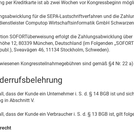
ng per Kreditkarte ist ab zwei Wochen vor Kongressbeginn mögli
ngsabwicklung für die SEPA-Lastschriftverfahren und die Zahlung
ienstleister Computop Wirtschaftsinformatik GmbH Schwarzenb
ption SOFORTüberweisung erfolgt die Zahlungsabwicklung über 
höhe 12, 80339 München, Deutschland (im Folgenden „SOFORT“).
publ.), Sveavägen 46, 11134 Stockholm, Schweden).
wiesenen Kongressteilnahmegebühren sind gemäß §4 Nr. 22 a)
iderrufsbelehrung
ll, dass der Kunde ein Unternehmer i. S. d. § 14 BGB ist und si
g in Abschnitt V.
ll, dass der Kunde ein Verbraucher i. S. d. § 13 BGB ist, gilt fo
recht