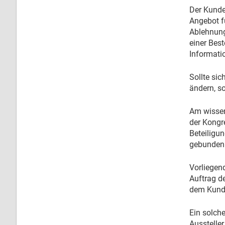
Der Kunde 
Angebot f
Ablehnung
einer Bes
Informati
Sollte si
ändern, s
Am wissen
der Kongr
Beteiligu
gebunden 
Vorliegend
Auftrag d
dem Kunde
Ein solche
Ausstelle