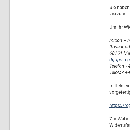
Sie haben
vierzehn 
Um Ihr Wi
m:con – 
Rosengart
68161 Ma
dgppn.re
Telefon
+4
Telefax
+4
mittels ei
vorgefert
https://r
Zur Wahrun
Widerrufs