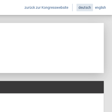
zurück zur Kongresswebsite
deutsch
english