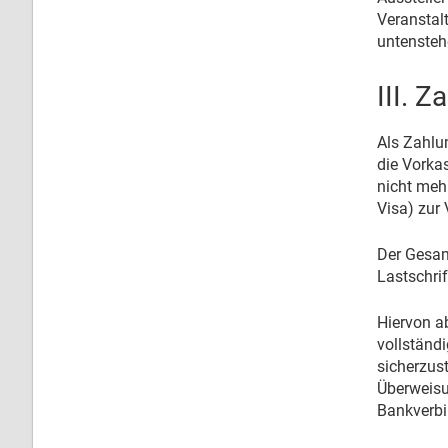
Veranstal
untensteh
III. 
Als Zahlu
die Vorka
nicht meh
Visa) zur
Der Gesam
Lastschrif
Hiervon a
vollständ
sicherzus
Überweisu
Bankverbi