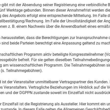
gibt mit der Absendung seiner Registrierung eine verbindliche B
ünf Werktage gebunden. Binnen dieser Annahmefrist werden die 
 des Angebots erfolgt eine entsprechende Mitteilung. Im Falle 
tellbestätigung/Rechnung. Im Falle der Unvollständigkeit der An
onen z. B. einem Nachweis über die Anwendbarkeit eines ermäßig
ch herausstellen, dass die Berechtigungen zur Inanspruchnahme d
o sind beide Parteien berechtigt eine Anpassung geltend zu mac
schaftlichen Programm aktiv beteiligte Kongressteilnehmer (Vo
essgebühr befreit. Für sie gelten dieselben Teilnahmebedingung
ng am wissenschaftlichen Programm. Die Teilnahmegebühren sin
(s. Teilnahmegebühren).
 ist der Veranstalter unmittelbarer Vertragspartner des Kunden. 
es Veranstalters. Vertragliche Beziehungen im Hinblick auf die
n und der DGPPN zustande soweit im Einzelfall nicht ausdrückl
r Einzelfall ist die Registrierung als Aussteller. Hier kommt ei
r zustande. In diesem Falle gelten die Allgemeinen Geschäftsbe