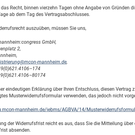
 das Recht, binnen vierzehn Tagen ohne Angabe von Gründen dies
Tage ab dem Tag des Vertragsabschlusses.
derrufsrecht auszuüben, müssen Sie uns,
mannheim:congress GmbH,
enplatz 2,
nnheim,
gistrierung@mcon-mannheim.de
,
9(0)621.
4106
–
174
9(0)621.
4106
–80
174
ner eindeutigen Erklärung über Ihren Entschluss, diesen Vertrag 
igtes Musterwiderrufsformular verwenden, das jedoch nicht vorge
eg.mcon-mannheim.de/iebms/AGBVA/14/Musterwiderrufsformul
g der Widerrufsfrist reicht es aus, dass Sie die Mitteilung übe
frist absenden.