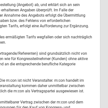
estellung (Angebot) ab, und erklärt sich an sein
erhaltenen Angaben überprüft. Im Falle der
der Annahme des Angebots erfolgt die Übermittlung
gaben bzw. des Fehlens von erforderlichen
ten Tarifs, erfolgt eine Aufforderung zur Ergänzung.
es ermäßigten Tarifs wegfallen oder sich nachträglich
hen.
rtragende/Referenten) sind grundsätzlich nicht von
en wie für Kongressteilnehmer (Kunden) ohne aktive
d an die entsprechende berufliche Kategorie
Die m:con ist nicht Veranstalter. m:con handelt im
 Veranstaltung kommen daher unmittelbar zwischen
ich die m:con als Vertragspartei ausgewiesen ist.
n unmittelbarer Vertrag zwischen der m:con und dem
dingungen für den Kauf von Kongress- und