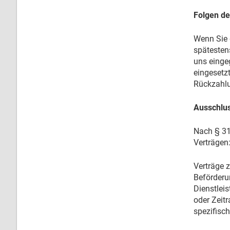
Folgen de
Wenn Sie d
spätesten
uns einge
eingesetzt
Rückzahlu
Ausschlus
Nach § 312
Verträgen
Verträge 
Beförderu
Dienstlei
oder Zeitr
spezifisc