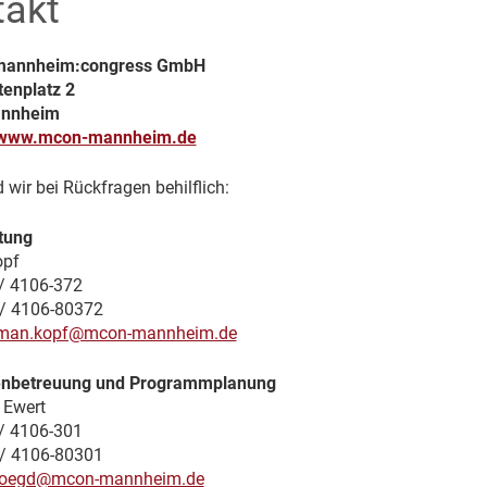
takt
mannheim:congress GmbH
enplatz 2
annheim
www.mcon-mannheim.de
 wir bei Rückfragen behilflich:
itung
pf
 / 4106-372
/ 4106-80372
man.kopf@mcon-mannheim.de
enbetreuung und Programmplanung
 Ewert
 / 4106-301
/ 4106-80301
oegd@mcon-mannheim.de