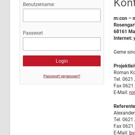
Kon
Benutzername:
m:con – 
Rosengart
68161 M
Passwort
Internet:
Gerne sind
Projektle
Roman Ko
Passwort vergessen?
Tel. 0621
Fax 0621 
E-Mail:
ro
Referent
Alexander
Tel. 0621
Fax 0621 
E-Mail:
bv