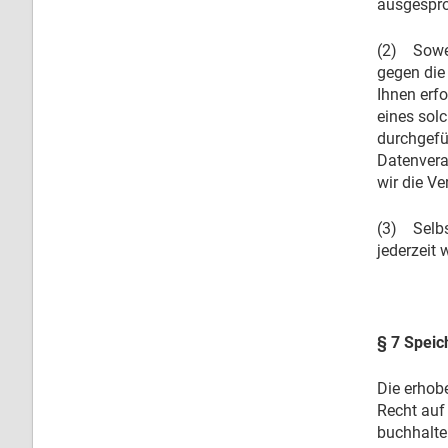
ausgespr
(2) Sowei
gegen die 
Ihnen erfo
eines sol
durchgefü
Datenvera
wir die Ve
(3) Selbs
jederzeit
§ 7 Speic
Die erhob
Recht auf
buchhalte