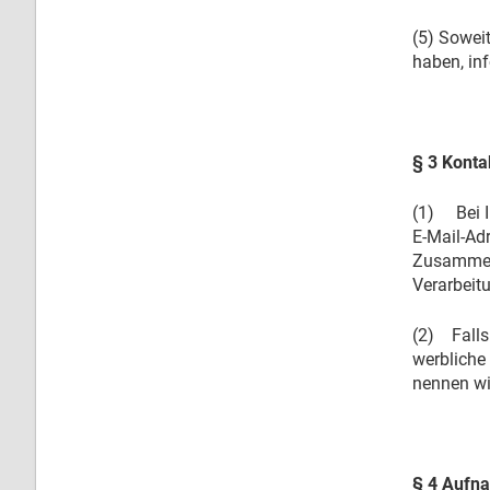
(5) Sowei
haben, in
§ 3 Kont
(1) Bei I
E-Mail-Ad
Zusammenh
Verarbeitu
(2) Falls 
werbliche
nennen wir
§ 4 Aufn