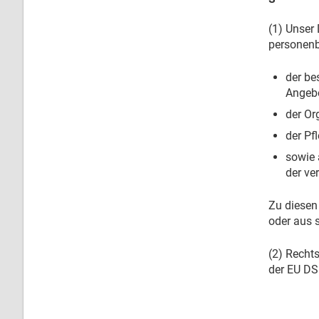
(1) Unser 
personenb
der be
Angebo
der Or
der Pf
sowie 
der ve
Zu diesen
oder aus 
(2) Rechts
der EU DS