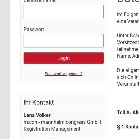
Benutzername:
Im Folgen
eine Veran
Passwort
Unter Besu
Vorsitzen
teilnehme
Name, Adr
Die allge
Passwort vergessen?
sich Onlin
Veranstal
Ihr Kontakt
Teil A: A
Lena Völker
m:con - mannheim:congress GmbH
§ 1 Konta
Registration Management