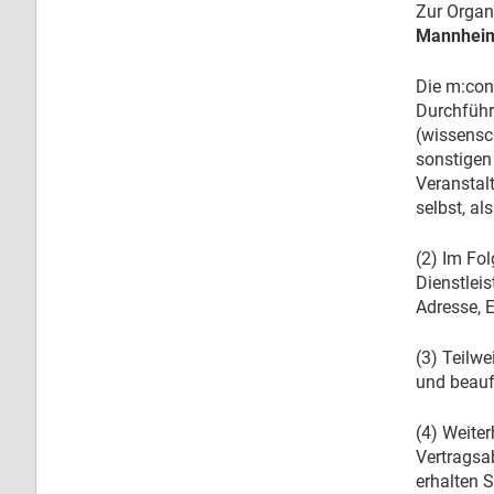
Zur Organ
Mannheim 
Die m:con
Durchführ
(wissensc
sonstigen
Veranstal
selbst, al
(2) Im Fo
Dienstleis
Adresse, E
(3) Teilwe
und beauf
(4) Weite
Vertragsa
erhalten 