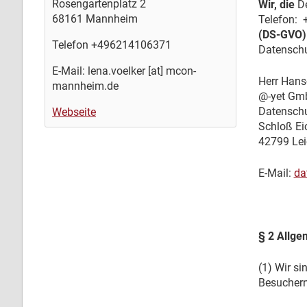
Rosengartenplatz 2
Wir, die
De
68161 Mannheim
Telefon: 
(DS-GVO) 
Telefon +496214106371
Datenschu
E-Mail: lena.voelker [at] mcon-
Herr Hans-
mannheim.de
@-yet Gm
Datenschu
Webseite
Schloß Ei
42799 Lei
E-Mail:
da
§ 2 Allge
(1) Wir s
Besuchern