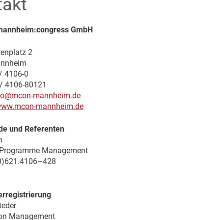
takt
mannheim:congress GmbH
enplatz 2
nnheim
 / 4106-0
/ 4106-80121
fo@mcon-mannheim.de
ww.mcon-mannheim.de
de und Referenten
h
ic Programme Management
(0)621.4106–428
rregistrierung
teder
tion Management