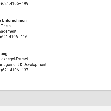
(0)621.4106–199
e Unternehmen
 Theis
nagement
0)621.4106–116
itung
uckriegel-Estrack
Management & Development
(0)621.4106–137