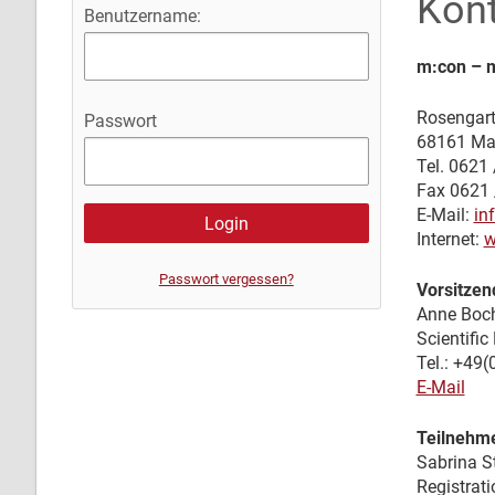
Kon
Benutzername:
m:con – 
Rosengart
Passwort
68161 Ma
Tel. 0621
Fax 0621 
E-Mail:
in
Internet:
w
Passwort vergessen?
Vorsitzen
Anne Boc
Scientif
Tel.: +49
E-Mail
Teilnehme
Sabrina S
Registra