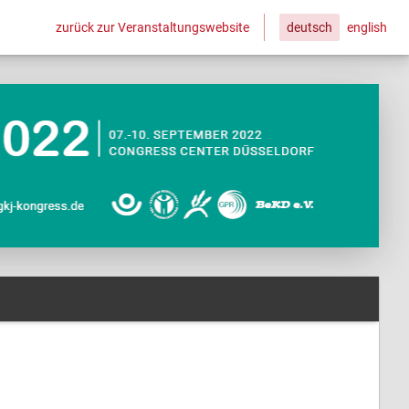
zurück zur Veranstaltungswebsite
deutsch
english