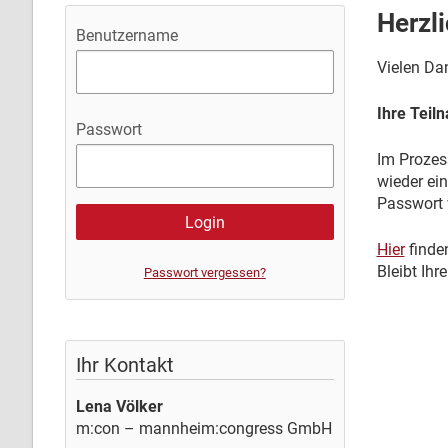
Herzl
Benutzername
Vielen Dan
Ihre Teil
Passwort
Im Prozes
wieder ei
Passwort 
Hier
finden
Bleibt Ih
Passwort vergessen?
Ihr Kontakt
Lena Völker
m:con – mannheim:congress GmbH