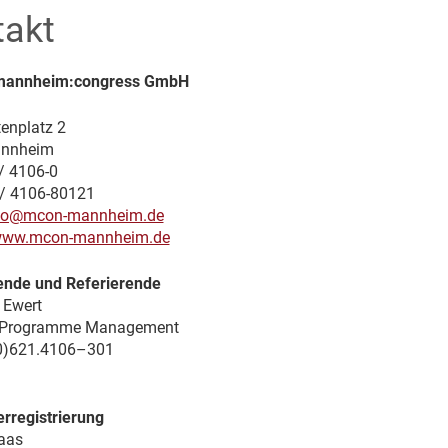
takt
mannheim:congress GmbH
enplatz 2
nnheim
 / 4106-0
/ 4106-80121
fo@mcon-mannheim.de
ww.mcon-mannheim.de
ende und Referierende
 Ewert
ic Programme Management
(0)621.4106–301
rregistrierung
aas