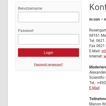
Kon
Benutzername
m:con – 
Rosengart
Passwort
68161 Ma
Tel. 0621
Fax 0621 
E-Mail:
in
Internet:
w
Passwort vergessen?
Moderier
Alexander
Scientif
Tel.: +49
E-Mail
Teilnehme
Manon W