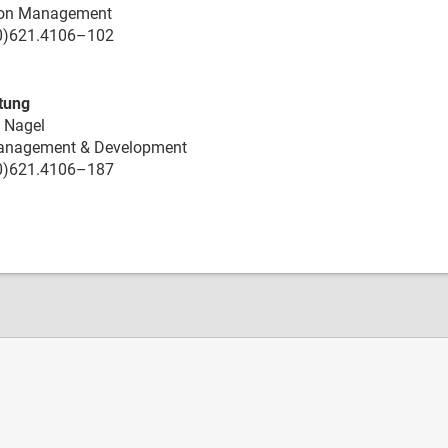
tion Management
(0)621.4106–102
itung
 Nagel
Management & Development
(0)621.4106–187