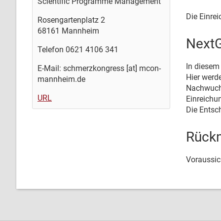
Scientific Programme Management
Die Einre
Rosengartenplatz 2
68161 Mannheim
Next
Telefon 0621 4106 341
In diesem
E-Mail: schmerzkongress [at] mcon-
Hier werde
mannheim.de
Nachwuchs
URL
Einreichu
Die Entsc
Rückm
Voraussic