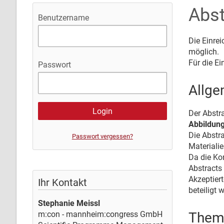
Abst
Benutzername
Die Einre
möglich.
Für die Ei
Passwort
Allge
Der Abstra
Abbildun
Die Abstra
Passwort vergessen?
Materiali
Da die Kon
Abstracts
Akzeptiert
Ihr Kontakt
beteiligt 
Stephanie Meissl
Them
m:con - mannheim:congress GmbH