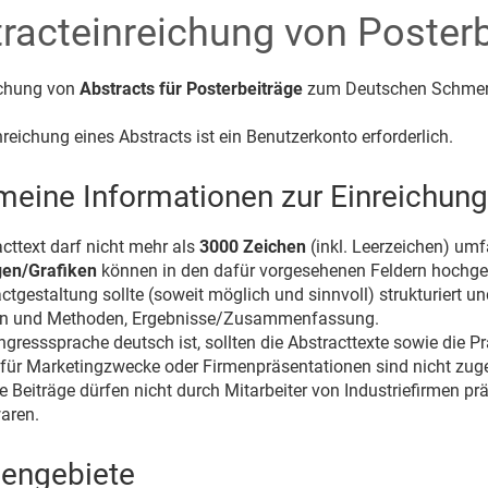
racteinreichung von Poster
ichung von
Abstracts für Posterbeiträge
zum Deutschen Schmer
nreichung eines Abstracts ist ein Benutzerkonto erforderlich.
meine Informationen zur Einreichung
cttext darf nicht mehr als
3000 Zeichen
(inkl. Leerzeichen) umf
gen/Grafiken
können in den dafür vorgesehenen Feldern hochge
ctgestaltung sollte (soweit möglich und sinnvoll) strukturiert u
en und Methoden, Ergebnisse/Zusammenfassung.
gresssprache deutsch ist, sollten die Abstracttexte sowie die P
 für Marketingzwecke oder Firmenpräsentationen sind nicht zug
e Beiträge dürfen nicht durch Mitarbeiter von Industriefirmen pr
waren.
engebiete